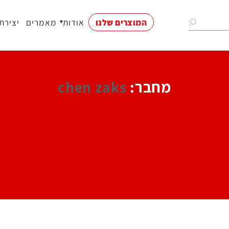
המוצרים שלנו
אודות
מאמרים
יצירת
נות
מחבר:
chen zaks
וי
חים
ודים
רים
ם
ת