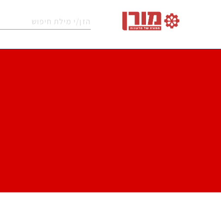
מכו
מכונות
מכונות
שואבי
מטאטים
לניק
שטיפה
שטיפה
אבק
מכאניים
שטי
לרצפות
בלחץ
תעשייתיים
וריפ
נפות
חומרי
קיטוריות
חלקי
אביז
לניקוי
ניקוי
תעשייתיות
חילוף
נלווי
חופים
תעשייתיים
מכונות
מערכות
אוטומטיות
מכונות
מכונות
מכונו