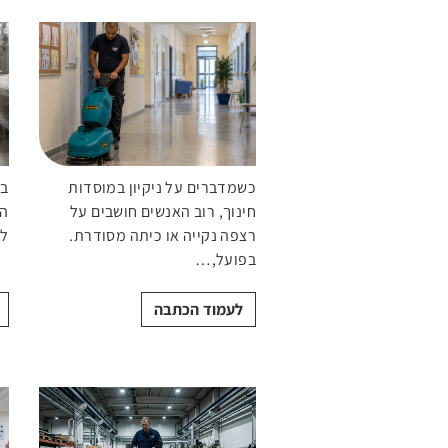
שטיפה
לניקוי
לשטיפת
שטיפה
שטיפ
עצמאיות
חביות
חלקים
לבית
אוטונו
ומכלים
מכונות
מכונות
לניקוי
ירוקות
דרגנועים
כשמדברים על ניקיון במוסדות
בת
חינוך, רוב האנשים חושבים על
הי
רצפה נקייה או כיתה מסודרת.
לי
בפועל,…
לעמוד הכתבה