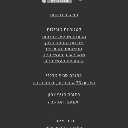
תעשייתיים
הצהרת נגישות
חלקי
חילוף
קטגוריות מובילות
מכונות שטיפה לרצפות
מכונות שטיפה בלחץ
אביזרים
מטאטאים מכאניים
נלווים
שואבי אבק תעשייתיים
קיטוריות תעשייתיות
מערכות
שטיפה
כתובת סניף מרכזי
עצמאיות
האדום 26 א.ת כנות, צומת גדרה
כתובת סניף צפון
מכונות
יוקנעם, המושבה
אוטומטיות
לניקוי
חביות
ומכלים
דברו איתנו