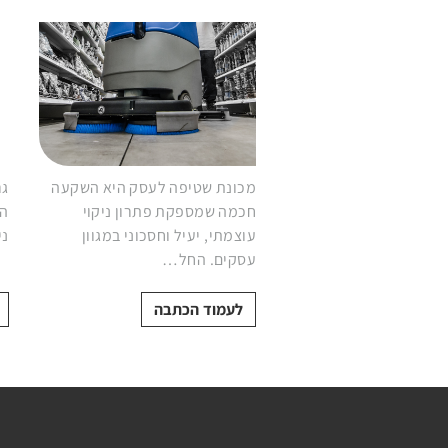
שטיפה
לניקוי
לשטיפת
שטיפה
שטיפ
עצמאיות
חביות
חלקים
לבית
אוטונו
ומכלים
מכונות
מכונות
לניקוי
ירוקות
דרגנועים
מכונת שטיפה לעסק היא השקעה
גר
חכמה שמספקת פתרון ניקוי
המ
עוצמתי, יעיל וחסכוני במגוון
ני
עסקים. החל…
לעמוד הכתבה