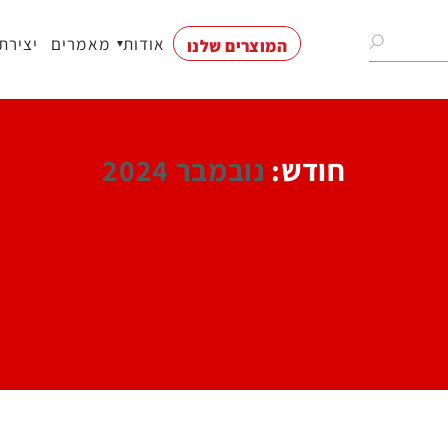
אודות
מאמרים
יצירת
המוצרים שלנו
נות
חודש:
נובמבר 2024
וי
חים
ודים
רים
ם
ת