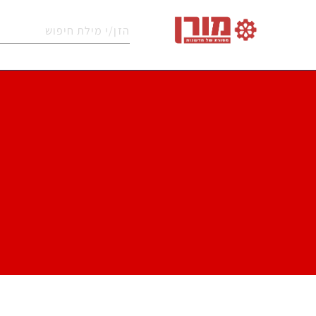
מכו
מכונות
מכונות
שואבי
מטאטים
לניק
שטיפה
שטיפה
אבק
מכאניים
שטי
לרצפות
בלחץ
תעשייתיים
וריפ
נפות
חומרי
קיטוריות
חלקי
אביז
לניקוי
ניקוי
תעשייתיות
חילוף
נלווי
חופים
תעשייתיים
מכונות
מערכות
אוטומטיות
מכונות
מכונות
מכונו