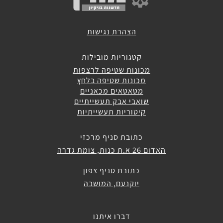
שואבי
אבק
הצהרת נגישות
תעשייתיים
קטגוריות מובילות
מכונות
מכונות שטיפה לרצפות
לניקוי
מכונות שטיפה בלחץ
שטיחים
מטאטאים מכאניים
וריפודים
שואבי אבק תעשייתיים
קיטוריות תעשייתיות
נפות
לניקוי
כתובת סניף מרכזי
חופים
האדום 26 א.ת כנות, צומת גדרה
כתובת סניף צפון
קיטוריות
תעשייתיות
יוקנעם, המושבה
חומרי
דברו איתנו
ניקוי