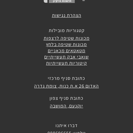
תעשייתיים
הצהרת נגישות
חלקי
חילוף
קטגוריות מובילות
מכונות שטיפה לרצפות
מכונות שטיפה בלחץ
אביזרים
מטאטאים מכאניים
נלווים
שואבי אבק תעשייתיים
קיטוריות תעשייתיות
מערכות
שטיפה
כתובת סניף מרכזי
עצמאיות
האדום 26 א.ת כנות, צומת גדרה
כתובת סניף צפון
מכונות
יוקנעם, המושבה
אוטומטיות
לניקוי
חביות
ומכלים
דברו איתנו