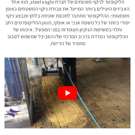
הליקופטר לניקוי משטחים של חברת steel eagle, הוא אחד
האביזים היעילים ביותר המייעל את עבודת ניקוי המשטחים באופן
משמעותי. ההליקופטר מתחבר למכונת שטיפה בלחץ ומבצע ניקוי
נפות
יסודי ביותר של כל משטח אנכי או אופקי, מגוון ההליקופרטים רחב
לניקוי
ותלוי במשימות הניקיון העומדות בפני המפעיל. איכותו של
חופים
ההליקופטר נמדדת ברכיב המרכזי שלו הסביבל שמשמש לסבוב
מתמיד של הדיזות.
קיטוריות
תעשייתיות
חומרי
ניקוי
תעשייתיים