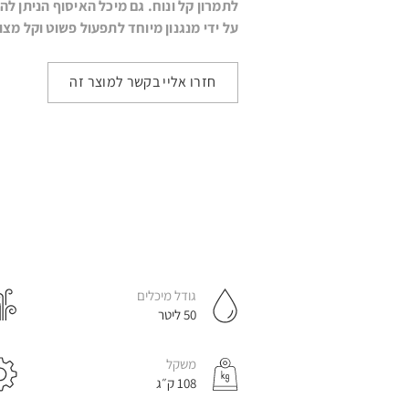
לתמרון קל ונוח. גם מיכל האיסוף הניתן ל
שטיפה
לניקוי
לשטיפת
שטיפה
שטיפ
על ידי מנגנון מיוחד לתפעול פשוט וקל מצויד ב4 גלג
עצמאיות
חביות
חלקים
לבית
אוטונו
ומכלים
חזרו אליי בקשר למוצר זה
מכונות
מכונות
לניקוי
ירוקות
דרגנועים
גודל מיכלים
50 ליטר
משקל
108 ק״ג