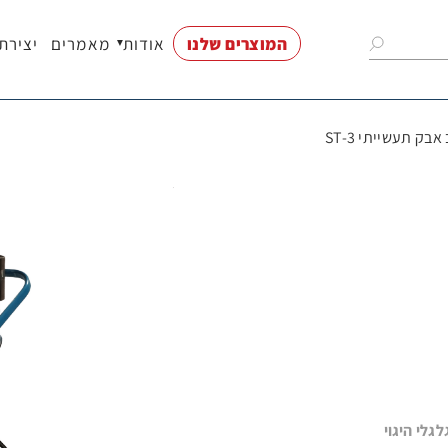
המוצרים שלנו
אודות
מאמרים
יצירת
בק תעשייתי ST-3
נות
וי
חים
ודים
רים
ם
 בנוי עם 4 גלגלים מסיביים, מהם 2 גלגלי היגוי
ת