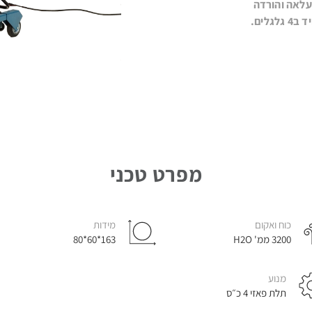
העלאה והורדה
ה
לים.
מיות
מפרט טכני
כוח ואקום
מידות
3200 ממ' H2O
163*60*80
מנוע
תלת פאזי 4 כ״ס