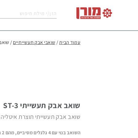
עמוד הבית
/
שואבי אבק תעשייתיים
/ שואב א
מכו
מכונות
מכונות
שואבי
מטאטים
לניק
שטיפה
שטיפה
אבק
מכאניים
שטי
לרצפות
בלחץ
תעשייתיים
וריפ
נפות
חומרי
קיטוריות
חלקי
אביז
לניקוי
ניקוי
שואב אבק תעשייתי ST-3
תעשייתיות
חילוף
נלווי
חופים
תעשייתיים
שואב אבק תעשייתי תוצרת איטליה
מכונות
השואב
מערכות
אוטומטיות
מכונות
מכונות
מכונו