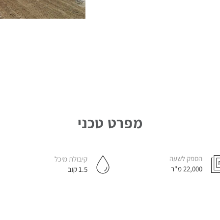
ה
מיות
מפרט טכני
הספק לשעה
קיבולת מיכל
22,000 מ"ר
1.5 קוב