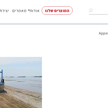
המוצרים שלנו
אודות
מאמרים
יצירת
נות
וי
חים
ודים
רים
ם
ת