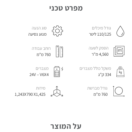
מכונות
מפרט טכני
לניקוי
שטיחים
וריפודים
סוג הנעה
גודל מיכלים
מנוע נסיעה
110/125 ליטר
הספק לשעה
רוחב עבודה
4,560 מ"ר
760 מ"מ
נפות
לניקוי
משקל כולל מצברים
מצברים
חופים
334 ק"ג
24V – V6X4
גודל מברשת
מידות
760 מ"מ
1,243X790 X1,425
קיטוריות
תעשייתיות
על המוצר