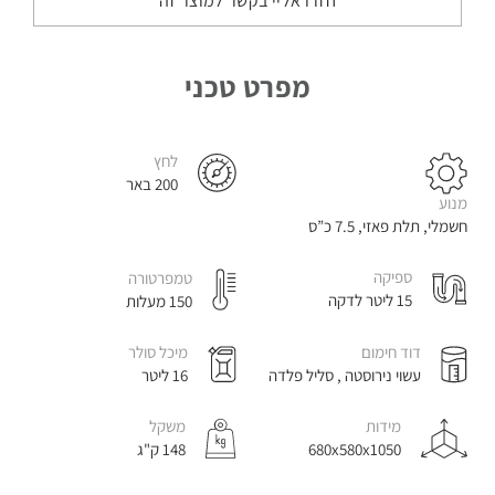
חזרו אליי בקשר למוצר זה
שטיחים
וריפודים
מפרט טכני
לחץ
נפות
200 באר
לניקוי
מנוע
חופים
חשמלי, תלת פאזי, 7.5 כ”ס
ספיקה
טמפרטורה
15 ליטר לדקה
150 מעלות
דוד חימום
מיכל סולר
קיטוריות
תעשייתיות
עשוי נירוסטה , סליל פלדה
16 ליטר
מידות
משקל
680x580x1050
148 ק"ג