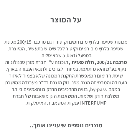
חומרי
ניקוי
תעשייתיים
על המוצר
מכונות שטיפה בלחץ מים חמים וקיטור דגם מרכבה 200/15 מכונת
שטיפה בלחץ מים חמים וקיטור לכל שימוש בתעשיה, המיוצרת
חלקי
במפעל alberti שבאיטליה.
חילוף
מרכבה 200/21, תלת פאזית ,
תוכננה ע"י חברת מורן טכנולוגיות
ניקוי בע"מ והיא מותאמת במיוחד לצרכים ולתנאי העבודה בארץ.
שיטת הדימום המאפשרת התקנת המכונה שלא בצמוד לאיזור
העבודה והמבטיחה הגנה מפני נזק הנגרם בד"כ מעבודה ממושכת
במצב by-pass, בנויה מהרכיבים החזקים והאמינים ביותר
משלבת חוזק ושלמות. המשאבות הינן משאבות של חברת
אביזרים
INTERPUMP ענקית המשאבות האיטלקית.
נלווים
מוצרים נוספים שיעניינו אותך..