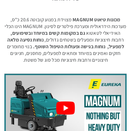
קיטוריות
תעשייתיות
מכונות טיאוט MAGNUM
מצוידת במנוע קובוטה 20.6 כ"ס,
מערכות הידראולית ומערכת פילטרים לסינון. MAGNUM הינו הכלי
האידיאלי לטאטוא
גם במקומות קשים במיוחד ובשיפועים,
רחבות חיצוניות ומפעלים בשטחים גדולים,
נוחות נסיעה מלאה
למפעיל,
נוחות בגישה ופעולות הטיפול השוטף.
בנוי מחומרים
חומרי
חזקים ואמינים במיוחד ומתאים למפעלים, מחסנים, חניונים
ניקוי
חיצוניים ורחבות חיצוניות מכל סוג של משטח.
תעשייתיים
חלקי
חילוף