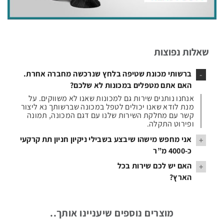
אביזרים
נלווים
שאלות נפוצות
ברשותי מכונת שטיפה בלחץ שנרכשה מחברה אחרת.
האם אתם מטפלים במכונות לא שלכם?
אנחנו נותנים שירות גם למכונות שאנו לא משווקים. על
מנת לודא שאנו יכולים לטפל במכונה שברשותך נא ליצור
קשר עם מחלקת השירות שלנו עם דגם המכונה, תמונה
מערכות
ופירוט התקלה.
שטיפה
אני מחפש מישהו שיבצע בשבילי ניקיון חניון תת קרקעי
עצמאיות
כ-4000 מ”ר
אנחנו
האם יש לכם שירות בכל
חברה
הארץ?
שמוכרת
מכונות
אכן
ומספקת
יש
שירותי
לנו
מוצרים נוספים שיעניינו אותך..
מכונות
תיקונים
שירות
אוטומטיות
בעת