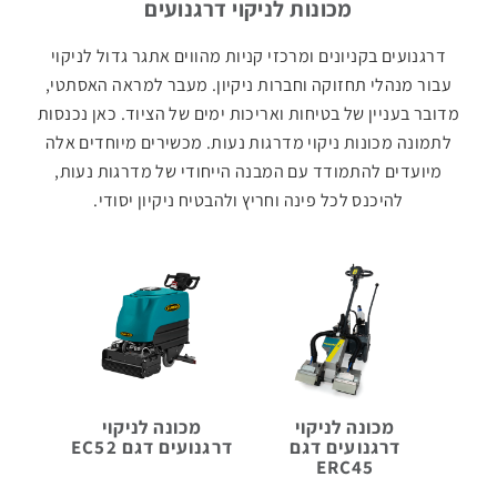
מטאטים
מכונות לניקוי דרגנועים
מכאניים
דרגנועים בקניונים ומרכזי קניות מהווים אתגר גדול לניקוי
עבור מנהלי תחזוקה וחברות ניקיון. מעבר למראה האסתטי,
מדובר בעניין של בטיחות ואריכות ימים של הציוד. כאן נכנסות
שואבי
אבק
לתמונה מכונות ניקוי מדרגות נעות. מכשירים מיוחדים אלה
תעשייתיים
מיועדים להתמודד עם המבנה הייחודי של מדרגות נעות,
להיכנס לכל פינה וחריץ ולהבטיח ניקיון יסודי.
מכונות
לניקוי
שטיחים
וריפודים
נפות
לניקוי
מכונה לניקוי
מכונה לניקוי
דרגנועים דגם
דרגנועים דגם EC52
חופים
ERC45