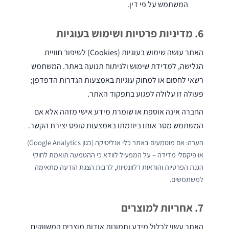
המשתמש על פי דין.
אביזרים
נלווים
6. מדיניות פרטיות ושימוש בעוגיות
האתר עושה שימוש בעוגיות (Cookies) לשיפור חוויית
הגלישה, למדידת שימוש ולניתוח תנועה באתר. המשתמש
רשאי לחסום או למחוק עוגיות באמצעות הגדרות הדפדפן;
מערכות
פעולה זו עלולה לפגוע בתפקוד האתר.
שטיפה
עצמאיות
החברה אינה אוספת או שומרת מידע אישי מזהה אלא אם
המשתמש מסר אותו ביוזמתו באמצעות טופס יצירת הקשר.
הערה: אם מוטמעים באתר כלי אנליטיקה (כגון Google Analytics)
או פיקסלי מדידה – על המפעיל לוודא כי ההטמעה תואמת לחוקי
הגנת הפרטיות והוראות רלוונטיות, לרבות הצגת הודעה מתאימה
מכונות
למשתמשים.
אוטומטיות
לניקוי
חביות
7. אחריות למוצרים
ומכלים
האתר עשוי לכלול מידע ותמונות אודות מוצרים המשווקים