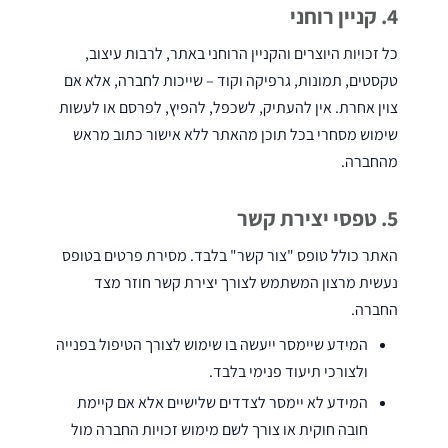
4. קניין רוחני
כל זכויות היוצרים והקניין הרוחני באתר, לרבות עיצוב,
טקסטים, תמונות, גרפיקה וקוד – שייכות לחברה, אלא אם
צוין אחרת. אין להעתיק, לשכפל, להפיץ, לפרסם או לעשות
חומרי
שימוש מסחרי בכל תוכן מהאתר ללא אישור כתוב מראש
ניקוי
מהחברה.
תעשייתיים
5. טפסי יצירת קשר
האתר כולל טופס "צור קשר" בלבד. מסירת פרטים בטופס
נעשית מרצון המשתמש לצורך יצירת קשר חוזר מצד
חלקי
החברה.
חילוף
המידע שיימסר ייעשה בו שימוש לצורך הטיפול בפנייה
ולצורכי תיעוד פנימי בלבד.
המידע לא יימסר לצדדים שלישיים אלא אם קיימת
חובה חוקית או צורך לשם מימוש זכויות החברה מול