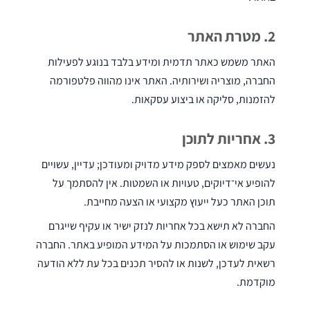
2. מטרת האתר
מכונות
לניקוי
שטיחים
האתר משמש כאתר תדמית ומידע בלבד בנוגע לפעילות
וריפודים
החברה, מוצריה ושירותיה. האתר אינו מהווה פלטפורמה
להזמנות, סליקה או ביצוע עסקאות.
3. אחריות לתוכן
נעשים מאמצים לספק מידע מדויק ומעודכן; עדיין, עשויים
נפות
להופיע אי־דיוקים, טעויות או השמטות. אין להסתמך על
לניקוי
חופים
תוכן האתר כעל ייעוץ מקצועי או הצעה מחייבת.
החברה לא תישא בכל אחריות לנזק ישיר או עקיף שייגרם
עקב שימוש או הסתמכות על המידע המופיע באתר. החברה
רשאית לעדכן, לשנות או להסיר תכנים בכל עת ללא הודעה
מוקדמת.
קיטוריות
תעשייתיות