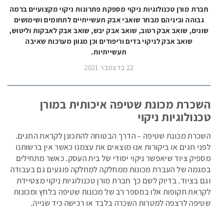
חברת מורן טכנולוגיות ניקוי מספקת פתרונות ניקוי מקצועיים ברמה
גבוהה וביניהם מבחר שואבי אבק תעשייתיים לתחומים ושימושים
שונים, שואב אבק רטוב, שואב אבק יבש, שואב אבק לאבקות וליטוש,
שואבי
שואב אבק לניקוי בדים וריפודים וכן מגוון מערכות שאיבה
אבק
תעשייתיות.
תעשייתיים
22 בדצמבר 2021
מכונות
לניקוי
השכרת מכונת שטיפה איכותית במורן
שטיחים
טכנולוגיות ניקוי
וריפודים
השכרת מכונת שטיפה – הדרך הבטוחה להתכונן לקראת החגים.
לפני חגים או ביקורות אנו מוצאים את עצמנו כאשר אין ברשותנו
נפות
מספיק ציוד שיאפשר ניקוי יסודי של בית העסק. כאשר מתחילים
לניקוי
במגמה של העברת מכונות ממחלקה למחלקה פוגעים גם בעבודה
חופים
וגם בציוד. בדיוק לשם כך חברת מורן טכנולוגיות ניקוי מצטיידת
לקראת תקופות אלו במספר רב של מכונות שטיפה בלחץ ומכונות
שטיפה לרצפה למטרות השכרה בלבד או רכישה כיד שנייה.
קיטוריות
תעשייתיות