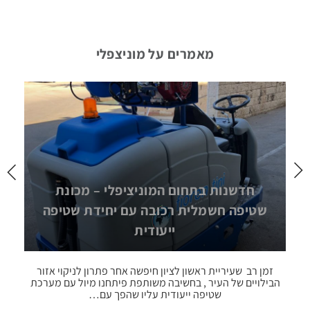
מערכות
שטיפה
מאמרים על מוניצפלי
עצמאיות
מכונות
אוטומטיות
לניקוי
חביות
ומכלים
חדשנות בתחום המוניציפלי – מכונת
שטיפה חשמלית רכובה עם יחידת שטיפה
ייעודית
מכונות
לשטיפת
חלקים
זמן רב שעיריית ראשון לציון חיפשה אחר פתרון לניקוי אזור
ה
הבילויים של העיר , בחשיבה משותפת פיתחנו מיול עם מערכת
המ
יפה
שטיפה ייעודית עליו שהפך עם…
החדש