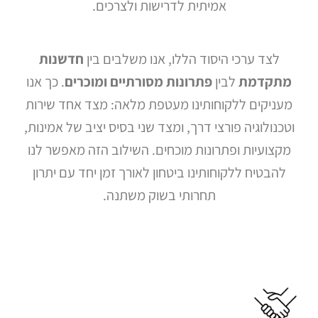
אמיתית לדרישות ולצרכים.
מטאטים
לצד ערכי היסוד הללו, אנו משלבים בין
חדשנות
מכאניים
מתקדמת
לבין
פתרונות מסורתיים ומוכרים
. כך אנו
מעניקים ללקוחותינו מעטפת מלאה: מצד אחד שירות
וטכנולוגיה פורצי דרך, ומצד שני בסיס יציב של אמינות,
שואבי
מקצועיות ופתרונות מוכחים. השילוב הזה מאפשר לנו
אבק
להבטיח ללקוחותינו ביטחון לאורך זמן יחד עם יתרון
תעשייתיים
תחרותי בשוק משתנה.
מכונות
לניקוי
שטיחים
וריפודים