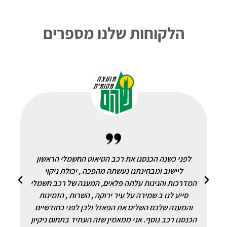
מכונות
אוטומטיות
הלקוחות שלנו מספרים
לניקוי
חביות
ומכלים
מכונות
לשטיפת
חלקים
לפני כשנה הכנסנו את רכב הטיאוט החשמלי הראשון
ר
ליישוב ומבחינתנו נעשתה מהפכה , יכולת ניקוי
המדרכות והגינות עלתה פלאים, המענה של רכב חשמלי
מכונות
סייע לנו ב שמירה על עיר ירוקה , השרות , הזמינות
שטיפה
לבית
והמענה שלכם השלים את הפאזל ולכן לפני כחודשיים
הכנסנו רכב נוסף. אני ממאמין שזה העתיד בתחום ניקיון